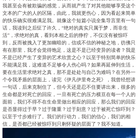
我甚至会有被欺骗的感觉，从而就产生了对其他能够享受这个
文本的广大的人的区隔，由此，我就更伤心，因为看起来简单
的快乐确实很难满足我。就像这个短篇小说全集导言里有一句
话，我读到之后怔了许久，“绝对的真实只属于梦，而非生
活”，求绝对的真，看到本相之后的狰狞，不仅没有被惊吓
到，反而被拽入了更加幽暗的，信或不信的神秘之地，彷佛只
有在那里，我才会觉得饱足，这是不是已经变异的读者？我是
不是已经产生了变异的艺术欣赏之心？以至于特别简单的快乐
不能满足我，这难道不足够令人伤心吗？如果再延伸到生活，
要在生活里求绝对之真，那不是处处与自己为难吗？在另外一
个令我矛盾的层面上，读完《伊凡伊里奇之死》，我曾经想讲
一句话，后来克制住了，但今天还是忍不住要讲出来，很多的
生命都是对死亡的回应，一旦有死亡的压力横亘在每一个人的
面前，我们不得不在生命里做出相应的回应，那么我们的回应
是否显得过于早？过于隆重？过于刻意？过于被死亡惊吓到？
以至于寸步难行了。我们的行动力，我们的信心，我们的相
信，是否都已经被惊吓到只剩怀疑的层面了？我不知道。