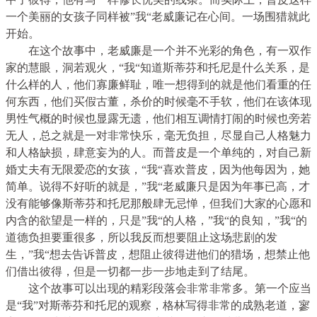
一个美丽的女孩子同样被”我“老威廉记在心间。一场围猎就此
开始。
在这个故事中，老威廉是一个并不光彩的角色，有一双作
家的慧眼，洞若观火，“我“知道斯蒂芬和托尼是什么关系，是
什么样的人，他们寡廉鲜耻，唯一想得到的就是他们看重的任
何东西，他们买假古董，杀价的时候毫不手软，他们在该体现
男性气概的时候也显露无遗，他们相互调情打闹的时候也旁若
无人，总之就是一对非常快乐，毫无负担，尽显自己人格魅力
和人格缺损，肆意妄为的人。而普皮是一个单纯的，对自己新
婚丈夫有无限爱恋的女孩，“我“喜欢普皮，因为他每因为，她
简单。说得不好听的就是，”我“老威廉只是因为年事已高，才
没有能够像斯蒂芬和托尼那般肆无忌惮，但我们大家的心愿和
内含的欲望是一样的，只是”我“的人格，”我“的良知，”我“的
道德负担要重很多，所以我反而想要阻止这场悲剧的发
生，”我“想去告诉普皮，想阻止彼得进他们的猎场，想禁止他
们借出彼得，但是一切都一步一步地走到了结尾。
这个故事可以出现的精彩段落会非常非常多。第一个应当
是“我”对斯蒂芬和托尼的观察，格林写得非常的成熟老道，寥