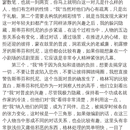
寥数笔，也就一到两页，你马上就明白这一对儿是什么样的
人，他们有怎样的性情，“我”当然对他们内心有疏离，只是出
于礼貌。第二个需要去构筑的精彩情节，就是当我发现大家对
这一对年轻夫妇都产生了同样浓厚的兴趣之后，我的躲闪隐
藏，斯蒂芬和托尼的步步紧逼，在这个过程当中，人物的五边
形关系会有变化，通过对话，通过场景，在推进人的心绪。欲
拒还迎的彼得，蒙在鼓里的普皮，洞若观火的老威廉，初露獠
牙的斯蒂芬和托尼，这些都会比较有趣，如果你能想象在一个
小剧场的话剧里面，它应该是非常令人精神紧张的几幕。
第三个，“我”终于因为良知和道德的负担，想要去揭穿这
一切，不要让普皮陷入悲伤，不要让彼得脚踏绳圈，我想直接
警告斯蒂芬和托尼。这个当面对质的确发生了，格林写的比较
直白，斯蒂芬和托尼作为一对洞察人性的高手，他们立刻看出
了“我”对普皮的兴趣，尽管我极力隐藏，保持着一个功成名就
作家的冷淡，但他们对“我”看得非常清楚，并利用这一点，
把“我”纳入他们的同盟，成为了同伴。总之，被揭穿时候各自
的张力变化，这时候是一个三角形，如果做编剧的话，在这三
个人物当中形成不同的对话关系，也会比较有趣。这里头有非
常肤浅但又庸俗邪恶的东西，格林处理的简单明快，一目了