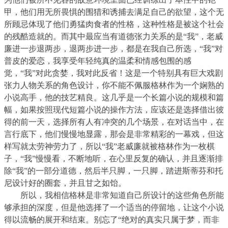
甲，他们用无所畏惧的围猎和诱捕去满足自己的欲望，这个无
所顾忌体现了他们勇猛肉食者的性格，这种性格是被这个社会
的残酷造就的。而其中最应当有道德张力关系的是“我”，老威
廉进一步退两步，退两步进一步，都是在我自己所选，“我”对
普皮的爱恋，我享受年轻纯真的温柔和情感包围的感
觉，“我”对此贪婪，我对此反省！这是一个特别具有巨大戏剧
张力人物关系的角色设计，你不能不佩服格林作为一个娴熟的
小说高手，他的技艺精良。这几乎是一个长篇小说的规模和篇
幅，如果按照现代短篇小说的操作方法，应该还是选择借出彼
得的前一天，选择所有人有冲突的几个场景，在对话当中，在
言行底下，他们慢慢地显露，那会是非常精彩的一幕戏，但这
样写就太劳神劳力了，所以“我”老威廉就被格林作为一枚棋
子，“我”慢慢看，不断地听，在心里反复的确认，并且逐渐排
除“我”的一部分道德，然后半只脚，一只脚，踏进斯蒂芬和托
尼设计好的圈套，并且甘之如饴。
所以，我相信格林是非常知道自己所设计的这些角色所能
够承担的深度，但是他选择了一个适当的停留地，让这个小说
得以流畅的展开和结束。别忘了“绝对的真实只属于梦，而非