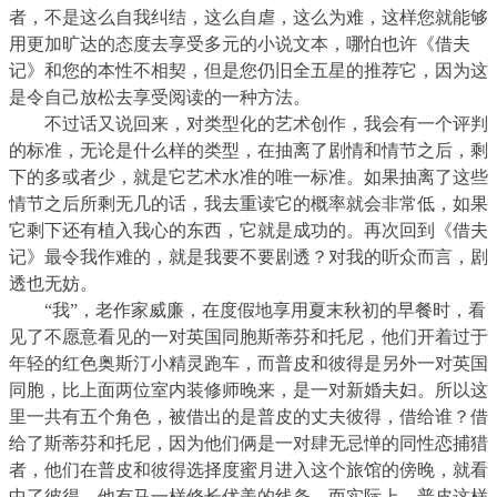
者，不是这么自我纠结，这么自虐，这么为难，这样您就能够
用更加旷达的态度去享受多元的小说文本，哪怕也许《借夫
记》和您的本性不相契，但是您仍旧全五星的推荐它，因为这
是令自己放松去享受阅读的一种方法。
不过话又说回来，对类型化的艺术创作，我会有一个评判
的标准，无论是什么样的类型，在抽离了剧情和情节之后，剩
下的多或者少，就是它艺术水准的唯一标准。如果抽离了这些
情节之后所剩无几的话，我去重读它的概率就会非常低，如果
它剩下还有植入我心的东西，它就是成功的。再次回到《借夫
记》最令我作难的，就是我要不要剧透？对我的听众而言，剧
透也无妨。
“我”，老作家威廉，在度假地享用夏末秋初的早餐时，看
见了不愿意看见的一对英国同胞斯蒂芬和托尼，他们开着过于
年轻的红色奥斯汀小精灵跑车，而普皮和彼得是另外一对英国
同胞，比上面两位室内装修师晚来，是一对新婚夫妇。所以这
里一共有五个角色，被借出的是普皮的丈夫彼得，借给谁？借
给了斯蒂芬和托尼，因为他们俩是一对肆无忌惮的同性恋捕猎
者，他们在普皮和彼得选择度蜜月进入这个旅馆的傍晚，就看
中了彼得，他有马一样修长优美的线条。而实际上，普皮这样