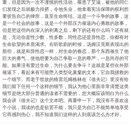
重，但是因为一次不谨慎的性活动，罹患了艾滋，被他的同仁
们发现之后就极力排挤，令他失业，他拿着宪法保障的权利想
要状告自己的律所，直至生命终结。这是一个斗争的故事，这
是一个社会的故事，这是一个外部压力催逼内心勇敢的故事，
但是把这些内在深入的剥离之后，剩下的还有什么吗？还有就
是，无论你是性少数，性多数，同性恋还是异性恋，你都有对
生命欲望的本质渴求。在听歌剧的时候，汤姆汉克斯表现出的
那些，就是和异性恋一样，对生命的眷恋，那个东西催生了他
巨大的勇气，使他想要为自己争取一息的尊严，一息尚存的可
能。如果没有爱过生命，为什么要去争斗？这就是某些在外部
催逼下，看起来有可能堕入类型化巢窠的文本，它自我拯救的
一个细节。而老于世故的格雷厄姆格林在《借夫记》里没有给
我们留下任何一个这样的细节，我认为他心里面非常清楚这类
细节是绝大部分普通的读者不需要的，您大概应该明白为什么
我会讲《借夫记》这个文本吧。再重申一下，我没有不喜欢这
个小说，我读的也是欲罢不能，我只是为自己不能简单地享受
它而感到伤心，我不知道我们这样的人到底该怎么办才好。