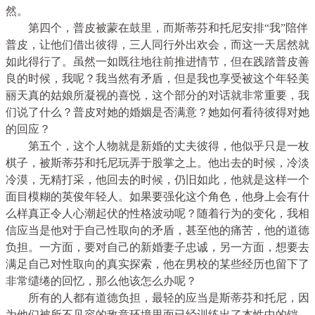
然。
第四个，普皮被蒙在鼓里，而斯蒂芬和托尼安排“我”陪伴
普皮，让他们借出彼得，三人同行外出欢会，而这一天居然就
如此得行了。虽然一如既往地往前推进情节，但在践踏普皮善
良的时候，我呢？我当然有矛盾，但是我也享受被这个年轻美
丽天真的姑娘所凝视的喜悦，这个部分的对话就非常重要，我
们说了什么？普皮对她的婚姻是否满意？她如何看待彼得对她
的回应？
第五个，这个人物就是新婚的丈夫彼得，他似乎只是一枚
棋子，被斯蒂芬和托尼玩弄于股掌之上。他出去的时候，冷淡
冷漠，无精打采，他回去的时候，仍旧如此，他就是这样一个
面目模糊的英俊年轻人。如果要强化这个角色，他身上会有什
么样真正令人心潮起伏的性格波动呢？随着行为的变化，我相
信应当是他对于自己性取向的矛盾，甚至他的痛苦，他的道德
负担。一方面，要对自己的新婚妻子忠诚，另一方面，想要去
满足自己对性取向的真实探索，他在男校的某些经历也留下了
非常缱绻的回忆，那么他该怎么办呢？
所有的人都有道德负担，最轻的应当是斯蒂芬和托尼，因
为他们被所不见容的敌意环境里面已经训练出了本性中的铠