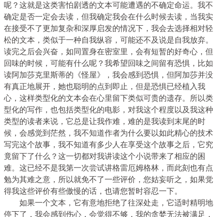
呢？这就是这类害怕剧透的文本可能遭遇的不确定命运。我不
确定是否一定会去读，但我确定我会在什么时候去读，当我实
在接受不了更加复杂和深厚启发的情况下，我会去选择相对轻
松的文本，类似于一种自我纵容，可能还不及说是自我放弃。
读完之后会兴奋，如同置身在密室里，会有短暂的好奇心，但
回味的时候，可能有什么呢？我希望回味之间留有恐惧，比如
读阿加莎克里斯蒂的《怪屋》，我会感到恐惧，但阿加莎并没
有真正地展开，她也聪明的点到即止，但是恐惧已经植入我
心，这样类型化的文本会在心里留下类似可贵的遗存。所以类
型化的写作，也包括类型化的电影，对我这个程度以及我这种
类型的读者来说，它总是让我作难，难的是我读到末尾的时
候，会感觉到茫然，我不知道作者为什么要以如此精心的技术
写完这个故事，我不知道有多少人在享受这个故事之后，它究
竟留下了什么？这一切都对我讲读这个小说带来了相应的困
难。这已经不是我第一次尝试讲格雷厄姆格林，而此刻也有点
勉为其难之意，所以就免不了一些评价，您姑妄听之，如果觉
得我这些评价有些傲慢的话，也请您暂时容忍一下。
如果一个文本，它有意地拒绝了往深处走，它适时精明地
停下了，我会感到伤心，会觉得不够，我的贪婪无法被满足，