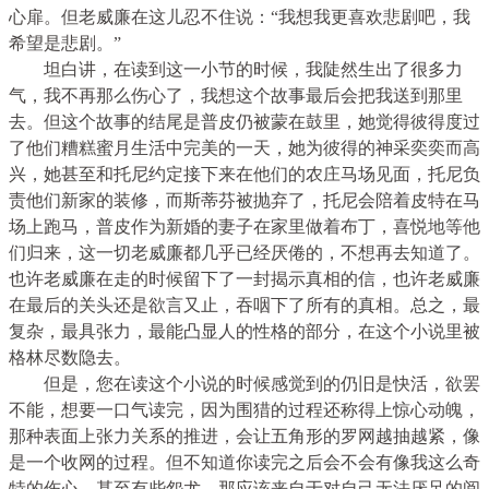
心扉。但老威廉在这儿忍不住说：“我想我更喜欢悲剧吧，我
希望是悲剧。”
坦白讲，在读到这一小节的时候，我陡然生出了很多力
气，我不再那么伤心了，我想这个故事最后会把我送到那里
去。但这个故事的结尾是普皮仍被蒙在鼓里，她觉得彼得度过
了他们糟糕蜜月生活中完美的一天，她为彼得的神采奕奕而高
兴，她甚至和托尼约定接下来在他们的农庄马场见面，托尼负
责他们新家的装修，而斯蒂芬被抛弃了，托尼会陪着皮特在马
场上跑马，普皮作为新婚的妻子在家里做着布丁，喜悦地等他
们归来，这一切老威廉都几乎已经厌倦的，不想再去知道了。
也许老威廉在走的时候留下了一封揭示真相的信，也许老威廉
在最后的关头还是欲言又止，吞咽下了所有的真相。总之，最
复杂，最具张力，最能凸显人的性格的部分，在这个小说里被
格林尽数隐去。
但是，您在读这个小说的时候感觉到的仍旧是快活，欲罢
不能，想要一口气读完，因为围猎的过程还称得上惊心动魄，
那种表面上张力关系的推进，会让五角形的罗网越抽越紧，像
是一个收网的过程。但不知道你读完之后会不会有像我这么奇
特的伤心，甚至有些怨尤，那应该来自于对自己无法厌足的阅