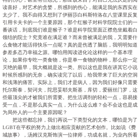
读喜好，对艺术的贪婪，所感到的伤心，能满足我的东西实在
太少了。我不由得又想到了伊丽莎白科斯特洛在八堂课里反复
引用卡夫卡的一个主要原因，那个红猴子对科学院院士们的一
番谈话，到底我们谁是猴子？谁是科学院里面正襟危坐戴着白
领结的院士？究竟谁在满足谁？而未曾被满足的我，又需要什
么食物才能活得快乐一点呢？真的是伤透了脑筋，我明明知道
参差多态乃幸福之源。哪怕用阅读进化论这样的一个基本理
论，如果你专吃一类食物，你是单一食物的物种，那么你一定
灭绝的最早，我大概就是这一类。所以这也是我在讲其它小说
时候所感到的无奈，确实读完了以后，给我带来了巨大的空洞
和浅薄的痛苦。实际上，我们才是病人，因为我们好像只需要
托尔斯泰，契诃夫，陀思妥耶夫斯基，库切，爱丽丝门罗，这
些最顶尖的才被我们所需要。把生活调剂的轻松一点，容易接
受一点，不是那么真实一点，为什么这么难？会不会这也是成
为局外人的一个主要原因呢？
把这些都忘掉，我们再说一下类型化的文本，哪怕是为了
LGBT在平权的努力上做出相应贡献的艺术创作。比如说《费
城故事》，汤姆汉克斯饰演一位律师，功成名就，为业内所看