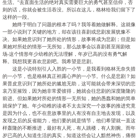
生活。”去直面生活的绝对真实需要巨大的勇气甚至信仰，否
则的话，你就会被生活吞没。所以在这儿，格林给我们留下了
这样的一段。
她终于明白了问题的根本了吗？我等着她做解释。这就像
一部小说到了关键的地方，却在该往喜剧或悲剧发展犹豫不
决。如果她意识到了她所处的情形，故事将成为悲剧；但是如
果她对所处的情形一无所知，那么故事会以喜剧甚至闹剧收
场-这个情形年少幼稚的无法理解，年岁已高的没有勇气解
释。我想我更喜欢悲剧吧。我希望是悲剧。
这是小说特别引人入胜的一小节，是我看到格林无奈失措
的一小节，也是格林真正袒露心声的一小节。什么是悲剧？如
果普皮意识到了她所处的尴尬无助，这可能就会带来深切的悲
哀乃至摧毁，因为她非常爱彼得，她就会往悲剧的深度隆隆的
前进。但如果她对所处的情形一无所知，她的愚蠢和她的简单
就保护了她。年少幼稚的读者不太去深究一个故事的推进究竟
是因为什么，也不在意故事里的人有没有自主地去发现，以及
发现之后的反省能力，他们要的就是情节，他们希望就一直这
样轰隆的不断推进，最好有人死，有人跳楼，有人割腕。而年
岁已高的人知道生活的真实，知道这些会让人黯然神伤，痛彻