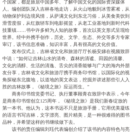
个国家，都是旅居中国多年、了解中国文化的国际资深媒体
人。编创团队深入吉林各地走访，从火山地貌到冰雪雾凇，从
动物保护到边境风情，从萨满文化到东北习俗，从美食美饮到
滑雪度假，从红旗轿车到电影摇篮，从老工业基地到新时代科
技重镇……书中许多鲜为人知的故事，首次以英文形式呈现给
世界。经中外携手创作，历史、文学、生态、外交等多方专家
审订，该书信息准确，知识丰富，具有很高的文化价值。
发布仪式上，吉林省文化和旅游厅厅长杨安娣在视频致辞
中说：“如何让吉林山水的清奇、森林的清谧、田园的清馨、
文化的清醇、生活的清逸、舌尖的清香能够与广大的海内外朋
友分享，吉林省文化和旅游厅携手商务印书馆，以国际化的视
角探秘东北腹地，以道地的英文表达，挖掘并讲述那些引人入
胜的吉林故事，《秘境之旅》应运而生。”
商务印书馆党委书记、执行董事顾青在致辞中表示，今年
是商务印书馆创立125周年，《秘境之旅》是我们新春绽放的
第一本书。他认为，这本书远不只是旅游手册，它用优美凝练
的语言书写吉林，文字漂亮、图片精美，是一种很难得的图书
品种，并希望这样的书继续做下去。
该书的责任编辑刘珏代表编创介绍了该书的内容特色与亮