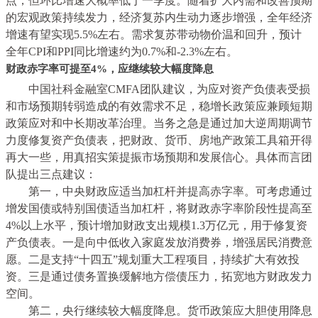
点，但环比增速大概率低于一季度。
随着扩大内需和改善预期
的宏观政策持续发力，经济复苏内生动力逐步增强，全年经济
增速有望实现5.5%左右。需求复苏带动物价温和回升，
预计
全年CPI和PPI同比增速约为0.7%和-2.3%左右。
财政赤字率可提至4%，应继续较大幅度降息
中国社科金融室CMFA团队建议，为应对资产负债表受损
和市场预期转弱造成的有效需求不足，稳增长政策应兼顾短期
政策应对和中长期改革治理。当务之急是通过加大逆周期调节
力度修复资产负债表，把财政、货币、房地产政策工具箱开得
再大一些，用真招实策提振市场预期和发展信心。具体而言团
队提出三点建议：
第一，中央财政应适当加杠杆并提高赤字率。
可考虑通过
增发国债或特别国债适当加杠杆，将财政赤字率阶段性提高至
4%以上水平，预计增加财政支出规模1.3万亿元，用于修复资
产负债表。
一是向中低收入家庭发放消费券，增强居民消费意
愿。二是支持“十四五”规划重大工程项目，持续扩大有效投
资。三是通过债务置换缓解地方偿债压力，拓宽地方财政发力
空间。
第二，央行继续较大幅度降息。
货币政策应大胆使用降息