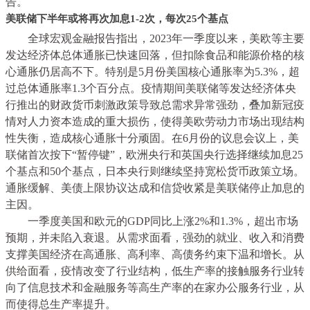
告。
美联储下半年或将再次加息1-2次，每次25个基点
全球宏观金融报告指出，2023年一季度以来，美欧等主要
发达经济体总体通胀已快速回落，但扣除食品和能源价格的核
心通胀仍居高不下。特别是5月份美国核心通胀率为5.3%，超
过总体通胀率1.3个百分点。疫情期间美联储等发达经济体央
行推出的财政货币刺激政策导致总需求异常强劲，叠加新冠疫
情对人力资本造成的重大损伤，使得美欧劳动力市场出现结构
性失衡，造成核心通胀十分顽固。在6月份的议息会议上，美
联储首次按下“暂停键”，欧洲央行和英国央行选择继续加息25
个基点和50个基点，日本央行则继续坚持宽松货币政策立场。
通胀缓解、美债上限协议达成和信贷收紧是美联储停止加息的
主因。
一季度美国和欧元的GDP同比上涨2%和1.3%，超出市场
预期，并未陷入衰退。从需求面看，强劲的就业、收入和消费
支撑美国经济在高通胀、高利率、高债务约束下温和增长。从
供给面看，疫情改变了行业结构，低生产率的接触服务行业转
向了信息技术和金融服务等高生产率的在家办公服务行业，从
而使得总生产率提升。