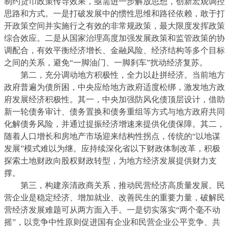
制约货币政策传导效果，亟需进一步解放思想，创新宏观调控
思路和方式。一是打破发展中的惯性思维和路径依赖，敢于打
开政策空间并实施行之有效的非常规政策，最大限度发挥政策
综合效应。二是从国家治理高度加强发展政策和监管政策的协
调配合，有效平衡经济增长、金融风险、经济结构等多个目标
之间的关系，
避免“一脚油门、一脚刹车”扰动经济复苏。
第二，充分调动地方积极性，全力以赴拼经济。当前地方
政府普遍为债所困，中央应给地方政府适度松绑，激发地方政
府发展经济积极性。其一，中央加强防风化债顶层设计，借助
新一轮债务审计、债务置换和债务重组等方式与地方政府共同
化解债务风险，并通过提振经济增速来提供化债保障。其二，
随着人口增长和房地产市场迎来结构性拐点，传统的“以地谋
发展”模式难以为继。应持续深化省以下财政体制改革，积极
探索土地财政向股权财政转型，为地方经济发展提供财力支
撑。
第三，构建亲清政商关系，推动民营经济高质量发展。民
营企业是稳定经济、增加就业、改善民生的重要力量，破解民
营经济发展难题可从两方面入手。一是切实落实“两个毫不动
摇”，以竞争中性原则促进国有企业和民营企业公平竞争、共