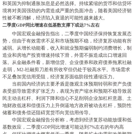
和英国为抑制通胀加息是必然选择。持续紧缩的货币和信贷环
境将对美国强劲的内需造成严重的负面冲击，随着美国经济韧
性被不断消解，经济陷入衰退的可能性越来越大。
二季度GDP同比增速在低基数支撑下或达7%左右
中国宏观金融报告指出，二季度中国经济保持恢复发展态
势，但由于有效需求不足和市场预期不稳，经济复苏动能有所
减弱。从增长动能看，收入和就业预期偏弱制约消费增长，制
造业和房地产投资增速持续下滑，外需不振造成出口增速回
落。从金融条件看，新增信贷、企业债券和政府债券拖累社融
走弱，M2-社融剪刀差有所收窄但仍处于较高水平。市场需求
不足叠加宽信用受阻，经济复苏面临阶段性通缩压力。
当前国内经济的主要矛盾是微观主体预期转弱和资产负债
表受损导致需求扩张乏力，表现为资产缩水和预期不稳导致居
民主动去杠杆、利润下降和信心不足削弱企业加杠杆意愿、土
地财政低迷和偿债压力上升倒逼地方政府被动去杠杆，预防性
储蓄和债务偿还阻碍宽货币向宽信用传导。
中国宏观金融报告分析称，考虑到经济复苏动能放缓和低
基数效应，
二季度GDP同比增速可能达到7%左右的年内高