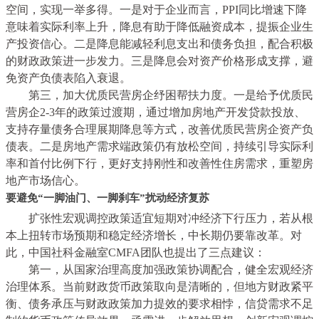
空间，实现一举多得。一是对于企业而言，PPI同比增速下降
意味着实际利率上升，降息有助于降低融资成本，提振企业生
产投资信心。二是降息能减轻利息支出和债务负担，配合积极
的财政政策进一步发力。三是降息会对资产价格形成支撑，避
免资产负债表陷入衰退。
第三，加大优质民营房企纾困帮扶力度。
一是给予优质民
营房企2-3年的政策过渡期，通过增加房地产开发贷款投放、
支持存量债务合理展期降息等方式，改善优质民营房企资产负
债表。二是房地产需求端政策仍有放松空间，持续引导实际利
率和首付比例下行，更好支持刚性和改善性住房需求，重塑房
地产市场信心。
要避免“一脚油门、一脚刹车”扰动经济复苏
扩张性宏观调控政策适宜短期对冲经济下行压力，若从根
本上扭转市场预期和稳定经济增长，中长期仍要靠改革。对
此，中国社科金融室CMFA团队也提出了三点建议：
第一，从国家治理高度加强政策协调配合，健全宏观经济
治理体系。当前财政货币政策取向是清晰的，但地方财政紧平
衡、债务承压与财政政策加力提效的要求相悖，信贷需求不足