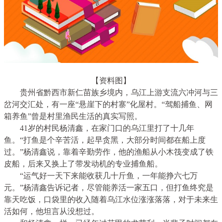
【资料图】
贵州省黔西市新仁苗族乡境内，乌江上游支流六冲河与三
岔河交汇处，有一座“悬崖下的村寨”化屋村。“驾船捕鱼、网
箱养鱼”曾是村里渔民生活的真实写照。
41岁的村民杨清鑫，在家门口的乌江里打了十几年
鱼。“打鱼是个辛苦活，起早贪黑，大部分时间都在船上度
过。”杨清鑫说，靠着辛勤劳作，他的渔船从小木筏变成了铁
皮船，后来又换上了带发动机的专业捕鱼船。
“运气好一天下来能收获几十斤鱼，一年能挣六七万
元。”杨清鑫告诉记者，尽管能养活一家五口，但打鱼终究是
靠天吃饭，口袋里的收入随着乌江水位涨涨落落，对于未来生
活如何，他坦言从没想过。