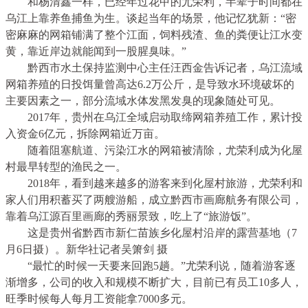
和杨清鑫一样，已经年过花甲的尤荣利，半辈子时间都在
乌江上靠养鱼捕鱼为生。谈起当年的场景，他记忆犹新：“密
密麻麻的网箱铺满了整个江面，饲料残渣、鱼的粪便让江水变
黄，靠近岸边就能闻到一股腥臭味。”
黔西市水土保持监测中心主任汪西金告诉记者，乌江流域
网箱养殖的日投饵量曾高达6.2万公斤，是导致水环境破坏的
主要因素之一，部分流域水体发黑发臭的现象随处可见。
2017年，贵州在乌江全域启动取缔网箱养殖工作，累计投
入资金6亿元，拆除网箱近万亩。
随着阻塞航道、污染江水的网箱被清除，尤荣利成为化屋
村最早转型的渔民之一。
2018年，看到越来越多的游客来到化屋村旅游，尤荣利和
家人们用积蓄买了两艘游船，成立黔西市画廊航务有限公司，
靠着乌江源百里画廊的秀丽景致，吃上了“旅游饭”。
这是贵州省黔西市新仁苗族乡化屋村沿岸的露营基地（7
月6日摄）。新华社记者吴箫剑 摄
“最忙的时候一天要来回跑5趟。”尤荣利说，随着游客逐
渐增多，公司的收入和规模不断扩大，目前已有员工10多人，
旺季时候每人每月工资能拿7000多元。