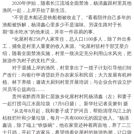
2020年伊始，随着长江流域全面禁渔，杨清鑫跟村里其他
渔民一起，上岸开始了新生活。
“不管是木船还是铁船都被收走了。”看着陪伴自己多年的
渔船被拆解，杨清鑫心里多少不是滋味。另谋生路对于长
期“靠水吃水”的他来说，并非一件容易的事。
“化屋村有258户人家常住，总人口1100多人，除了外出务
工，捕鱼是村里人重要的收入来源。”化屋村驻村干部艾星介
绍，随着全面禁渔实施，村里一致决定充分利用山水风光，把
旅游作为村子的支柱产业。
对于退捕上岸的渔民，村里拿出了一揽子计划引导他们转
产改行：向银行申请贷款开办农家乐和民宿；大力发展有机种
植、林下养殖；邀请大厨到村里开展培训；与企业合作设立护
河员等公益岗位……
贵州省黔西市新仁苗族乡化屋村村民杨清鑫（左）和妻子
一起打捞乌江水面垃圾（7月6日摄）。新华社记者吴箫剑 摄
“从去年8月起，我和妻子成了护河员，帮助清理乌江上的
枯枝烂叶和少量垃圾，每月一共有6000元的固定收入。”杨清
鑫说，除了端上“铁饭碗”，他在家里还种着两亩地，养了二三
十只鸡，开起了农家乐，希望借着化屋村的旅游热潮，让口袋