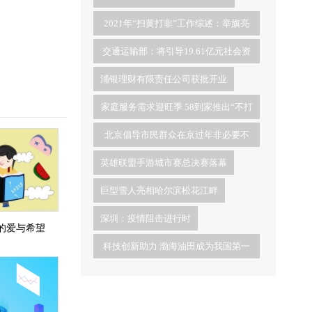
2021年“扫黄打非”工作综述：举旗亮
剑 激浊扬清
交通运输部：将引导19.61亿元社会资
金投入交通运输科技研发
浦银理财有限责任公司获批开业
家庭服务需求迎旺季 58到家推出“不打
烊”春节保姆服务
北京倡导市民群众在京过年非必要不
出京
英雄联盟手游城市赛总决赛落幕
巨型雪人亮相哈尔滨松花江畔
深圳：疫情阻击进行时
的爱与希望
科技创新助力 渤海油田成为我国第一
大原油生产基地