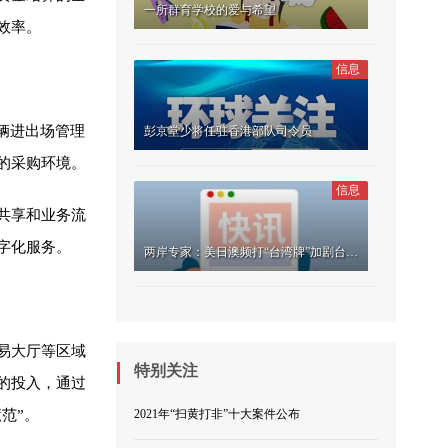
一所群育学校的爱与希望
效率。
信息
辆进出场管理
彭京堂少将任驻香港部队司令员
的采购环境。
信息
共享和业务流
字化服务。
两岸专家：美日澳频打“台湾牌”加剧台海局势紧张
易大厅等区域
特别关注
的投入，通过
范”。
2021年“扫黄打非”十大案件公布