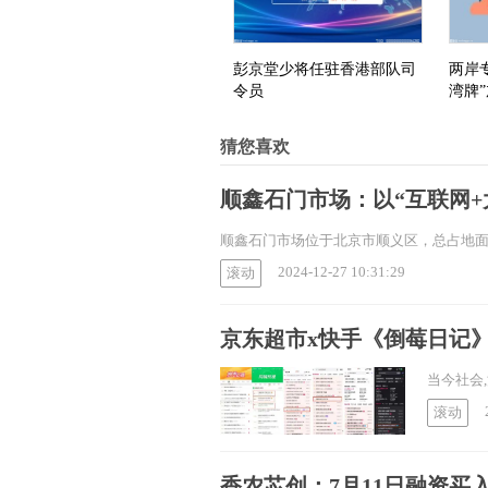
彭京堂少将任驻香港部队司
两岸
令员
湾牌
猜您喜欢
顺鑫石门市场：以“互联网
顺鑫石门市场位于北京市顺义区，总占地面积7
2024-12-27 10:31:29
滚动
京东超市x快手《倒莓日记
当今社会
滚动
香农芯创：7月11日融资买入