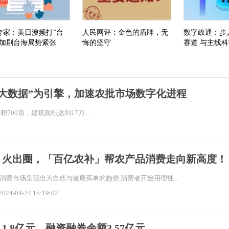
专家：美日澳频打“台
人民网评：金色的盾牌，无
数字政通：步
”加剧台海局势紧张
悔的坚守
赛道 与主线
作
+大数据”为引擎，加速农批市场数字化进程
00亩，建筑面积达到17万...
》火出圈，「百亿农补」帮农产品消费走向新高度！
,消费市场呈现出为自然与健康买单的趋势,消费者开始用理性...
2024-04-24 15:19:02
1.8亿元，融资融券余额3.57亿元