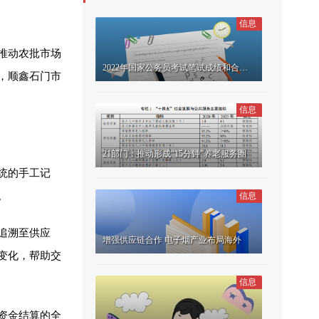
信息
推动农批市场
2022年国家公务员考试笔试成绩和合格分数线公布
，顺鑫石门市
信息
21部门：推动形成“15分钟”养老服务圈
统的手工记
。
信息
追溯至供应
增强供应链合作 电子烟产业布局海外
变化，帮助交
信息
资金结算的全