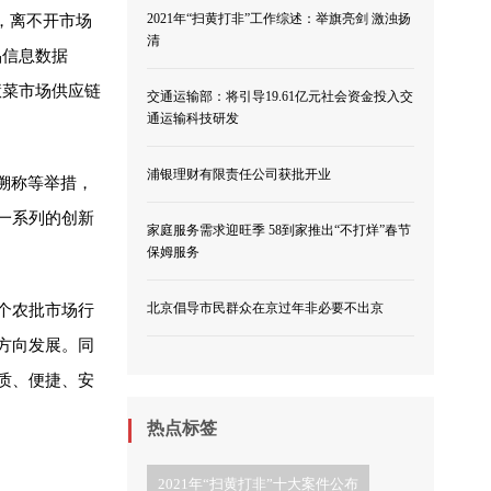
2021年“扫黄打非”工作综述：举旗亮剑 激浊扬
得，离不开市场
清
品信息数据
慧菜市场供应链
交通运输部：将引导19.61亿元社会资金投入交
通运输科技研发
浦银理财有限责任公司获批开业
溯称等举措，
一系列的创新
家庭服务需求迎旺季 58到家推出“不打烊”春节
保姆服务
北京倡导市民群众在京过年非必要不出京
个农批市场行
方向发展。同
质、便捷、安
热点标签
2021年“扫黄打非”十大案件公布